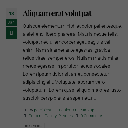
Aliquam erat volutpat
13
Jan.
Quisque elementum nibh at dolor pellentesque,
a eleifend libero pharetra. Mauris neque felis,
volutpat nec ullamcorper eget, sagittis vel
enim. Nam sit amet ante egestas, gravida
tellus vitae, semper eros. Nullam mattis mi at
metus egestas, in porttitor lectus sodales.
Lorem ipsum dolor sit amet, consectetur
adipisicing elit. Voluptate laborum vero
voluptatum. Lorem quasi aliquid maiores iusto
suscipit perspiciatis a aspernatur...
By
percipient
Equipollent
,
Markup
Content
,
Gallery
,
Pictures
0 Comments
READ MORE...