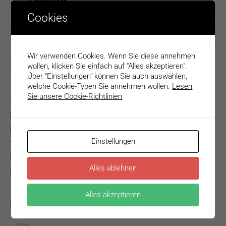
Equipollent
Cookies
Media
Uncategorized
Wir verwenden Cookies. Wenn Sie diese annehmen
LATEST POSTS
wollen, klicken Sie einfach auf "Alles akzeptieren".
Über "Einstellungen" können Sie auch auswählen,
welche Cookie-Typen Sie annehmen wollen.
Lesen
ABOUT US
Sie unsere Cookie-Richtlinien
Nulla nunc dui, tristique in semper vel, congue sed
ligula. Nam dolor ligula, faucibus id sodales in, auctor
Einstellungen
fringilla libero. Nulla nunc dui, tristique in semper vel.
Nam dolor ligula, faucibus id sodales in, auctor fringilla
Alles ablehnen
libero.
Alles akzeptieren
FREE SHIPPING
Free shipping on all orders over $99.