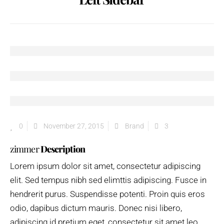
Notwendig
Diese
Cookies
sind nicht
optional. Sie
werden
0
November 27, 2015
Brand
3
benötigt,
damit die
zimmer
Description
Website
funktioniert.
Lorem ipsum dolor sit amet, consectetur adipiscing
elit. Sed tempus nibh sed elimttis adipiscing. Fusce in
hendrerit purus. Suspendisse potenti. Proin quis eros
odio, dapibus dictum mauris. Donec nisi libero,
adipiscing id pretium eget, consectetur sit amet leo.